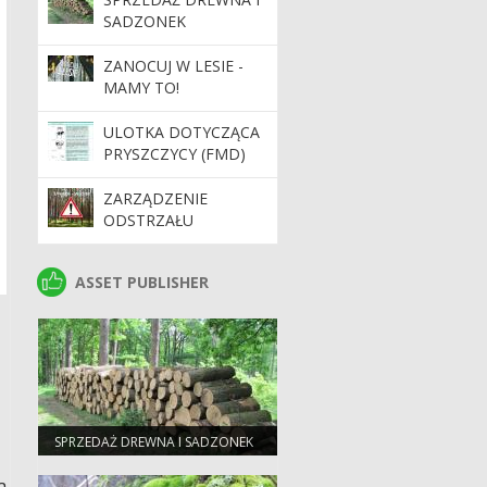
SADZONEK
ZANOCUJ W LESIE -
MAMY TO!
ULOTKA DOTYCZĄCA
PRYSZCZYCY (FMD)
ZARZĄDZENIE
ODSTRZAŁU
SANITARNEGO
DZIKÓW
ASSET PUBLISHER
ASSET PUBLISHER
SPRZEDAŻ DREWNA I SADZONEK
a