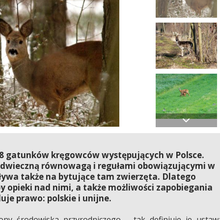
 618 gatunków kręgowców występujących w Polsce.
 odwieczną równowagą i regułami obowiązującymi w
ływa także na bytujące tam zwierzęta. Dlatego
by opieki nad nimi, a także możliwości zapobiegania
je prawo: polskie i unijne.
ony środowiska przyrodniczego – tak definiuje je ustaw