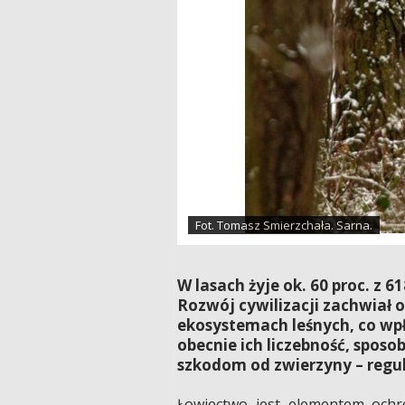
Fot. Tomasz Smierzchała. Sarna.
W lasach żyje ok. 60 proc. z
Rozwój cywilizacji zachwiał
ekosystemach leśnych, co wp
obecnie ich liczebność, sposo
szkodom od zwierzyny – regulu
Łowiectwo jest elementem ochr