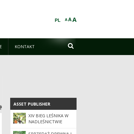
A
A
A
PL

E
KONTAKT
ASSET PUBLISHER
ASSET PUBLISHER
XIV BIEG LEŚNIKA W
NADLEŚNICTWIE
SKIERNIEWICE
SPRZEDAŻ DREWNA I