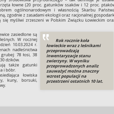
erzęta łowne (20 proc. gatunków ssaków i 12 proc. ptakó
dobrem ogólnonarodowym i własnością Skarbu Państwa
, zgodnie z zasadami ekologii oraz racjonalnej gospodark
ują się myśliwi zrzeszeni w Polskim Związku Łowieckim ora
ice zasiedlone są
leśnych. W rocznej
Rok rocznie koła
dzień 10.03.2024 r.
łowieckie wraz z leśnikami
renach nadleśnictwa
przeprowadzają
grubej: 78 łosi, 38
inwentaryzacje stanu
 30 dzików.
zwierzyny. W wyniku
ują także gatunki
przeprowadzonych analiz
a i bóbr.
zauważyć można znaczny
lająca łowiska
wzrost populacji na
y, kuny, borsuki,
przestrzeni ostatnich 10 lat.
twy.