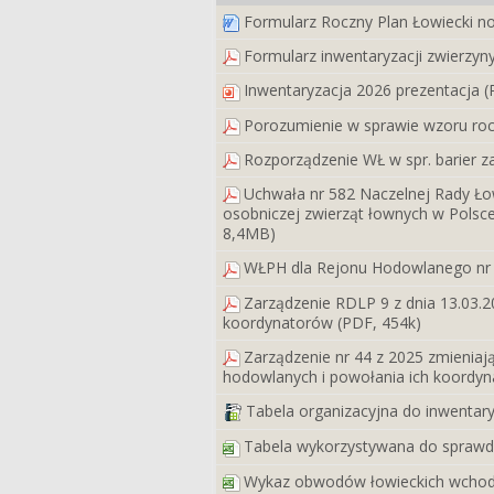
Formularz Roczny Plan Łowiecki n
Formularz inwentaryzacji zwierzyn
Inwentaryzacja 2026 prezentacja 
Porozumienie w sprawie wzoru roc
Rozporządzenie WŁ w spr. barier 
Uchwała nr 582 Naczelnej Rady Łowi
osobniczej zwierząt łownych w Polsc
8,4MB)
WŁPH dla Rejonu Hodowlanego nr 5
Zarządzenie RDLP 9 z dnia 13.03.20
koordynatorów (PDF, 454k)
Zarządzenie nr 44 z 2025 zmieniają
hodowlanych i powołania ich koordyn
Tabela organizacyjna do inwentary
Tabela wykorzystywana do sprawdz
Wykaz obwodów łowieckich wchodz