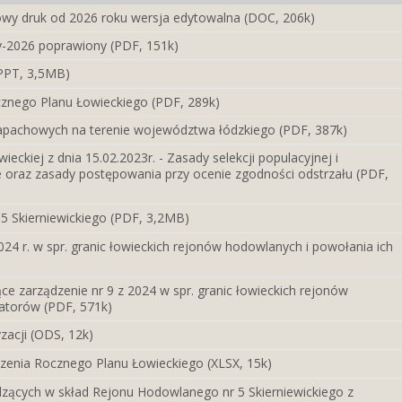
owy druk od 2026 roku wersja edytowalna (DOC, 206k)
y-2026 poprawiony (PDF, 151k)
(PPT, 3,5MB)
znego Planu Łowieckiego (PDF, 289k)
zapachowych na terenie województwa łódzkiego (PDF, 387k)
eckiej z dnia 15.02.2023r. - Zasady selekcji populacyjnej i
e oraz zasady postępowania przy ocenie zgodności odstrzału (PDF,
 Skierniewickiego (PDF, 3,2MB)
24 r. w spr. granic łowieckich rejonów hodowlanych i powołania ich
ce zarządzenie nr 9 z 2024 w spr. granic łowieckich rejonów
atorów (PDF, 571k)
zacji (ODS, 12k)
enia Rocznego Planu Łowieckiego (XLSX, 15k)
ących w skład Rejonu Hodowlanego nr 5 Skierniewickiego z