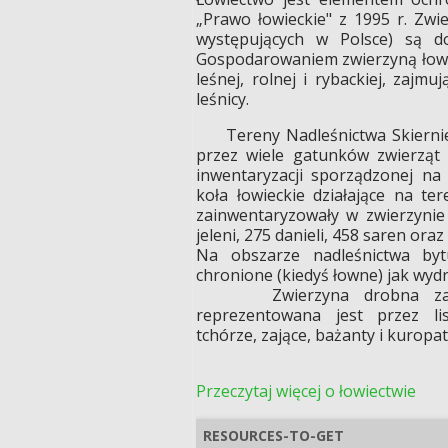
„Prawo łowieckie" z 1995 r. Zwi
występujących w Polsce) są 
Gospodarowaniem zwierzyną łowną
leśnej, rolnej i rybackiej, zajm
leśnicy.
Tereny Nadleśnictwa Skierniew
przez wiele gatunków zwierząt 
inwentaryzacji sporządzonej na 
koła łowieckie działające na te
zainwentaryzowały w zwierzynie 
jeleni, 275 danieli, 458 saren oraz
Na obszarze nadleśnictwa byt
chronione (kiedyś łowne) jak wydr
Zwierzyna drobna zasied
reprezentowana jest przez lis
tchórze, zające, bażanty i kuropa
Przeczytaj więcej o łowiectwie
RESOURCES-TO-GET