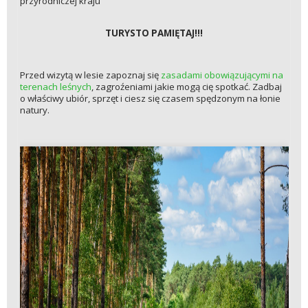
przyrodniczej kraju
TURYSTO PAMIĘTAJ!!!
Przed wizytą w lesie zapoznaj się
zasadami obowiązującymi na
terenach leśnych
, zagroźeniami jakie mogą cię spotkać. Zadbaj
o właściwy ubiór, sprzęt i ciesz się czasem spędzonym na łonie
natury.