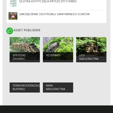
ULOTKA DOTYCZĄCA PRYSZCZYCY (FMD)
ZARZĄDZENIE ODSTRZAŁU SANITARNEGO DZIKÓW
ASSET PUBLISHER
ASSET PUBLISHER
SPRZEDAŻ
REZERWATY
LASY
DREWNA I
NADLEŚNICTWA
SADZONEK
TERMOMODERNIZACJA
MAPA
BUDYNKU
NADLEŚNICTWA
MIESZKALNEGO
SKIERNIEWICE
JEDNORODZINNEGO
LEŚNICZÓWKI
ZWIERZYNIEC