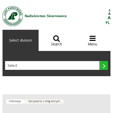
Skip to Content
A
A
Nadleśnictwo Skierniewice
A
PL


Select division
Search
Menu

Informacje
Korzystanie z dróg leśnych