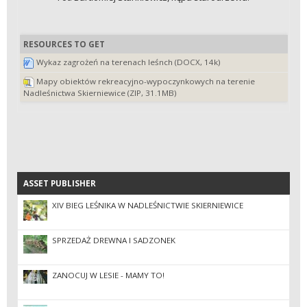
RESOURCES TO GET
Wykaz zagrożeń na terenach leśnch (DOCX, 14k)
Mapy obiektów rekreacyjno-wypoczynkowych na terenie
Nadleśnictwa Skierniewice (ZIP, 31.1MB)
ASSET PUBLISHER
ASSET PUBLISHER
XIV BIEG LEŚNIKA W NADLEŚNICTWIE SKIERNIEWICE
SPRZEDAŻ DREWNA I SADZONEK
ZANOCUJ W LESIE - MAMY TO!